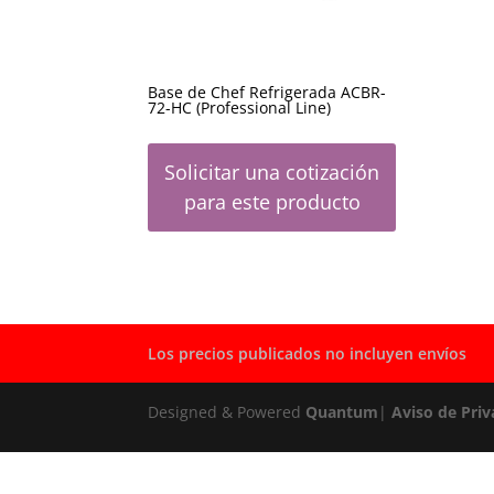
Base de Chef Refrigerada ACBR-
72-HC (Professional Line)
Solicitar una cotización
para este producto
Los precios publicados no incluyen envíos
Designed & Powered
Quantum
|
Aviso de Priv