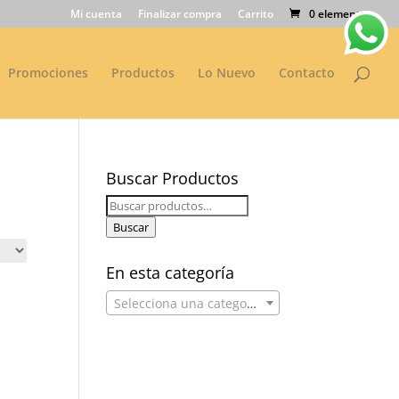
Mi cuenta
Finalizar compra
Carrito
0 elementos
Promociones
Productos
Lo Nuevo
Contacto
Buscar Productos
Buscar
por:
Buscar
En esta categoría
Selecciona una categoría