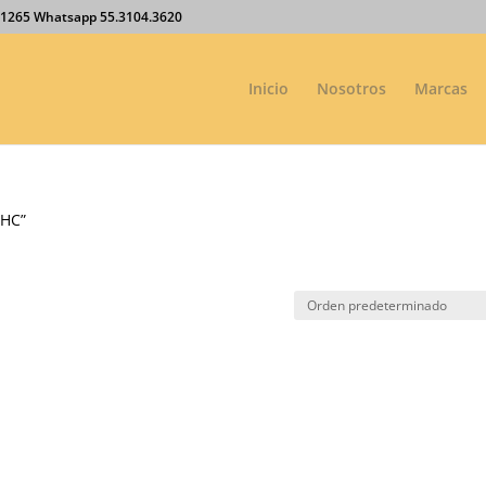
27.1265 Whatsapp 55.3104.3620
Inicio
Nosotros
Marcas
-HC”