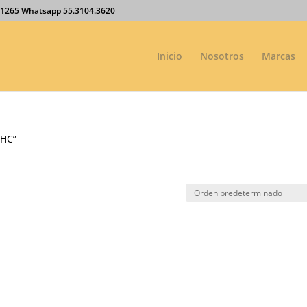
27.1265 Whatsapp 55.3104.3620
Inicio
Nosotros
Marcas
-HC”