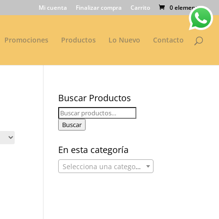
Mi cuenta
Finalizar compra
Carrito
0 elementos
Promociones
Productos
Lo Nuevo
Contacto
Buscar Productos
Buscar
por:
Buscar
En esta categoría
Selecciona una categoría