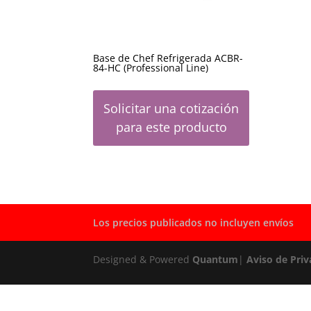
Base de Chef Refrigerada ACBR-
84-HC (Professional Line)
Solicitar una cotización
para este producto
Los precios publicados no incluyen envíos
Designed & Powered
Quantum
|
Aviso de Priv