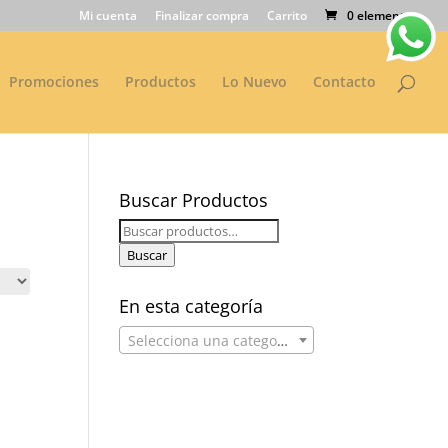
Mi cuenta
Finalizar compra
Carrito
0 elementos
Promociones
Productos
Lo Nuevo
Contacto
Buscar Productos
Buscar
por:
Buscar
En esta categoría
Selecciona una categoría