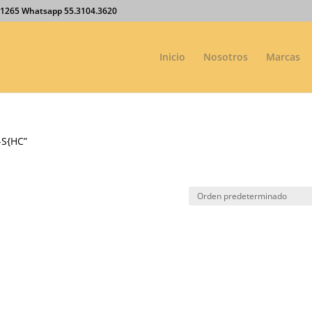
27.1265 Whatsapp 55.3104.3620
Inicio
Nosotros
Marcas
-S{HC”