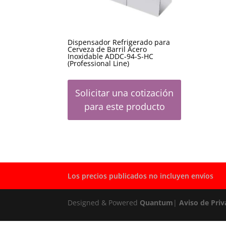
Dispensador Refrigerado para
Cerveza de Barril Acero
Inoxidable ADDC-94-S-HC
(Professional Line)
Solicitar una cotización
para este producto
Los precios publicados no incluyen envíos
Designed & Powered
Quantum
|
Aviso de Priv