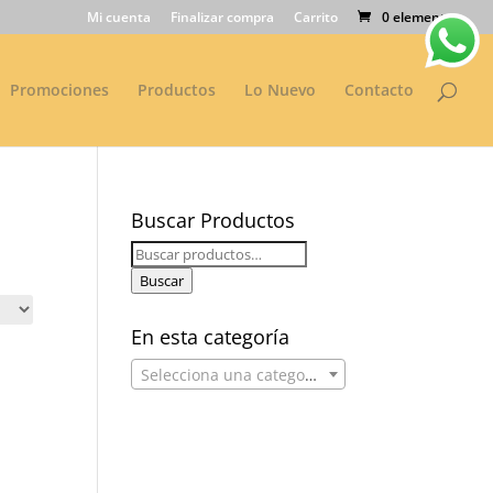
Mi cuenta
Finalizar compra
Carrito
0 elementos
Promociones
Productos
Lo Nuevo
Contacto
Buscar Productos
Buscar
por:
Buscar
En esta categoría
Selecciona una categoría