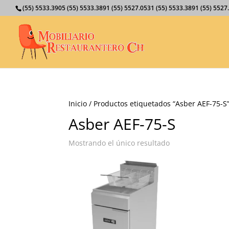
(55) 5533.3905 (55) 5533.3891 (55) 5527.0531 (55) 5533.3891 (55) 55
Inicio
/ Productos etiquetados “Asber AEF-75-S
Asber AEF-75-S
Mostrando el único resultado