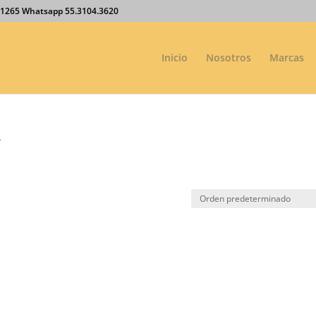
27.1265 Whatsapp 55.3104.3620
Inicio
Nosotros
Marcas
”