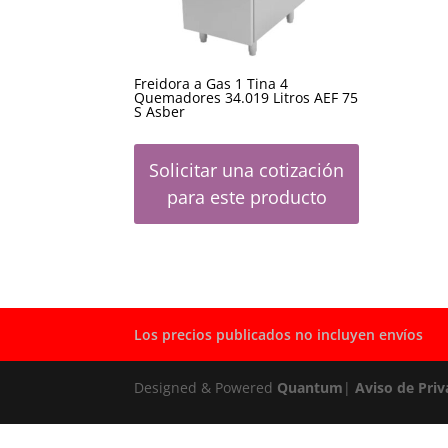
Freidora a Gas 1 Tina 4
Quemadores 34.019 Litros AEF 75
S Asber
Solicitar una cotización
para este producto
Los precios publicados no incluyen envíos
Designed & Powered
Quantum
|
Aviso de Priv