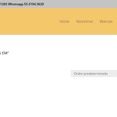
27.1265 Whatsapp 55.3104.3620
Inicio
Nosotros
Marcas
6 EM”