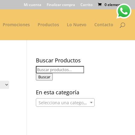
Mi cuenta
Finalizar compra
Carrito
0 elementos
Promociones
Productos
Lo Nuevo
Contacto
Buscar Productos
Buscar
por:
Buscar
En esta categoría
Selecciona una categoría