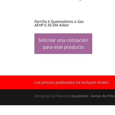
Parrilla 6 Quemadores a Gas
AEHP 6 36 EM Asber
Solicitar una cotización
para este producto
Los precios publicados no incluyen envíos
Designed & Powered
Quantum
|
Aviso de Priv