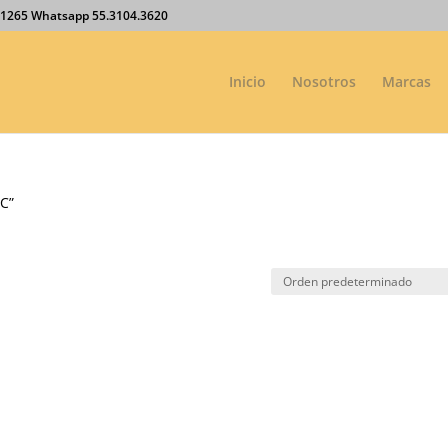
27.1265 Whatsapp 55.3104.3620
Inicio
Nosotros
Marcas
HC”