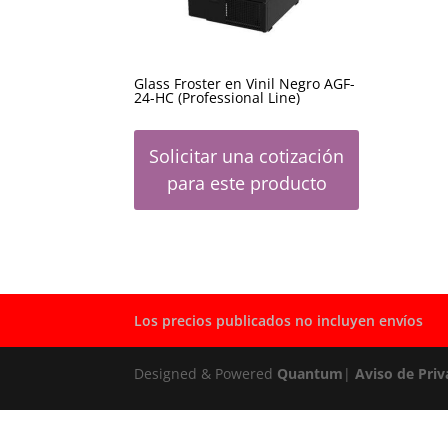
Glass Froster en Vinil Negro AGF-
24-HC (Professional Line)
Solicitar una cotización
para este producto
Los precios publicados no incluyen envíos
Designed & Powered
Quantum
|
Aviso de Priv