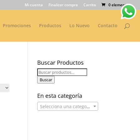
Mi cuenta
Finalizar compra
Carrito
0 elementos
Promociones
Productos
Lo Nuevo
Contacto
Buscar Productos
Buscar
por:
Buscar
En esta categoría
Selecciona una categoría