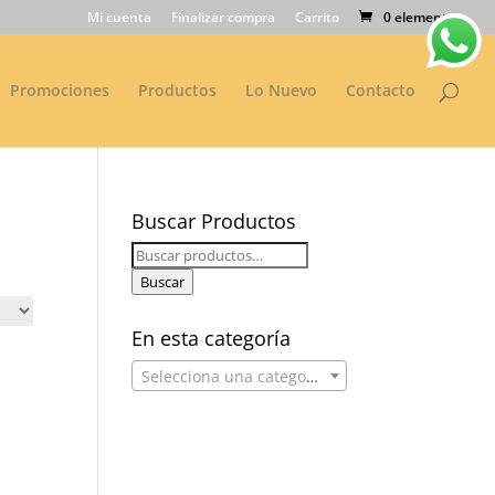
Mi cuenta
Finalizar compra
Carrito
0 elementos
Promociones
Productos
Lo Nuevo
Contacto
Buscar Productos
Buscar
por:
Buscar
En esta categoría
Selecciona una categoría