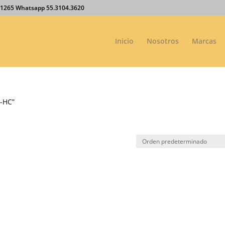
27.1265 Whatsapp 55.3104.3620
Inicio
Nosotros
Marcas
9-HC”