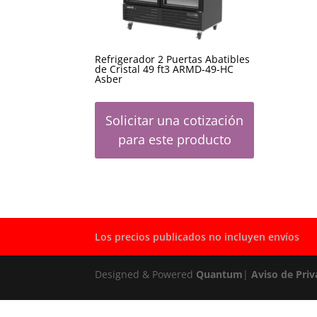
Refrigerador 2 Puertas Abatibles
de Cristal 49 ft3 ARMD-49-HC
Asber
Solicitar una cotización
para este producto
Los precios publicados no incluyen envíos
Designed & Powered
Quantum
|
Aviso de Priv