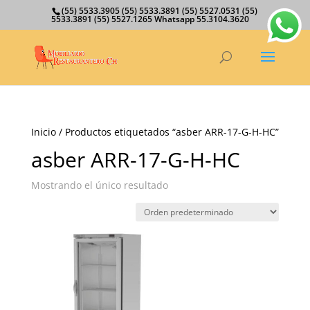
(55) 5533.3905 (55) 5533.3891 (55) 5527.0531 (55)
5533.3891 (55) 5527.1265 Whatsapp 55.3104.3620
Inicio
/ Productos etiquetados “asber ARR-17-G-H-HC”
asber ARR-17-G-H-HC
Mostrando el único resultado