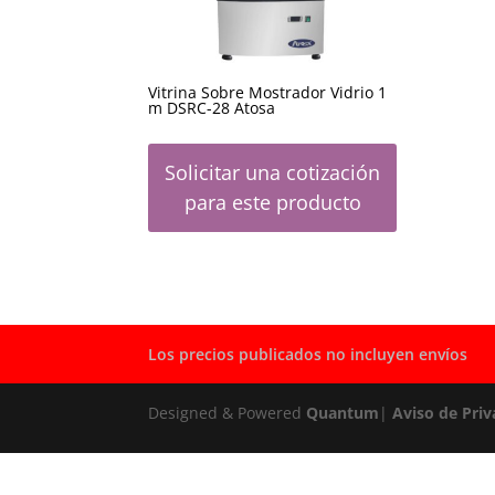
Vitrina Sobre Mostrador Vidrio 1
m DSRC-28 Atosa
Solicitar una cotización
para este producto
Los precios publicados no incluyen envíos
Designed & Powered
Quantum
|
Aviso de Priv