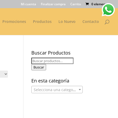
Mi cuenta
Finalizar compra
Carrito
0 elementos
Promociones
Productos
Lo Nuevo
Contacto
Buscar Productos
Buscar
por:
Buscar
En esta categoría
Selecciona una categoría