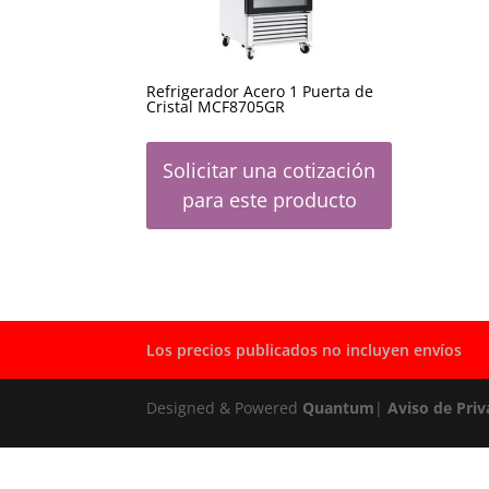
Refrigerador Acero 1 Puerta de
Cristal MCF8705GR
Solicitar una cotización
para este producto
Los precios publicados no incluyen envíos
Designed & Powered
Quantum
|
Aviso de Priv