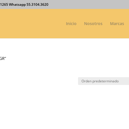
27.1265 Whatsapp 55.3104.3620
Inicio
Nosotros
Marcas
GR”