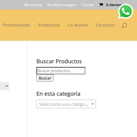
Mi cuenta
Finalizar compra
Carrito
0 elementos
Promociones
Productos
Lo Nuevo
Contacto
Buscar Productos
Buscar
por:
Buscar
En esta categoría
Selecciona una categoría