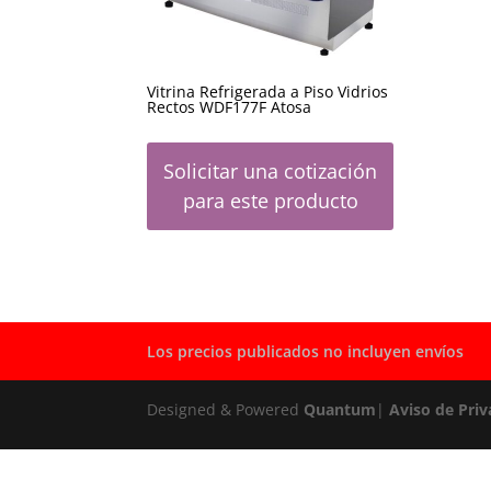
Vitrina Refrigerada a Piso Vidrios
Rectos WDF177F Atosa
Solicitar una cotización
para este producto
Los precios publicados no incluyen envíos
Designed & Powered
Quantum
|
Aviso de Priv