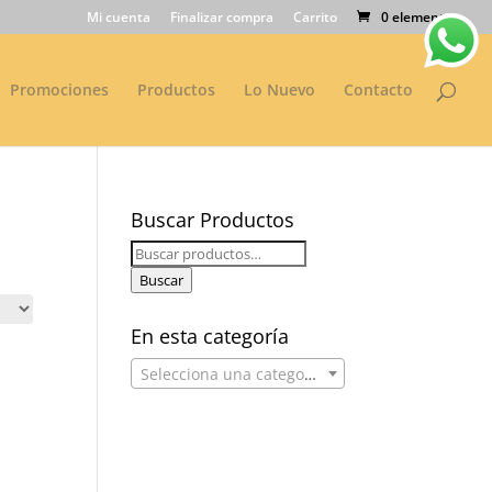
Mi cuenta
Finalizar compra
Carrito
0 elementos
Promociones
Productos
Lo Nuevo
Contacto
Buscar Productos
Buscar
por:
Buscar
En esta categoría
Selecciona una categoría