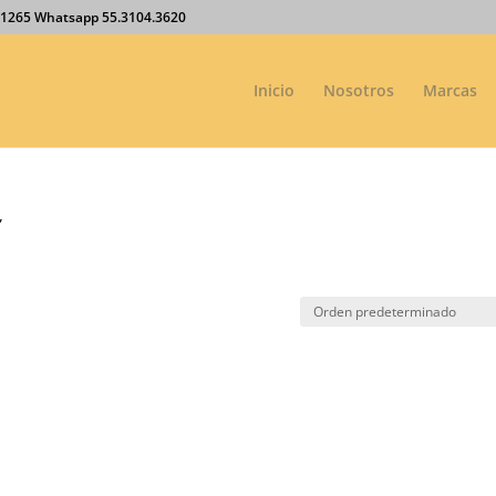
27.1265 Whatsapp 55.3104.3620
Inicio
Nosotros
Marcas
”