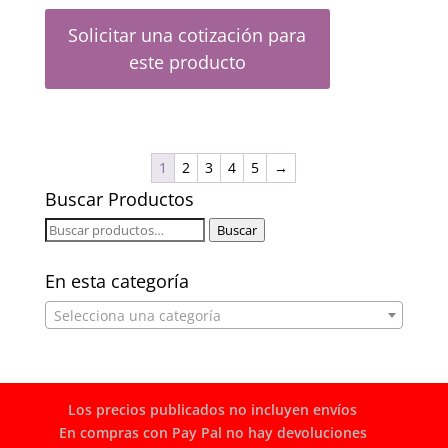
Solicitar una cotización para
este producto
1
2
3
4
5
→
Buscar Productos
Buscar
Buscar
por:
En esta categoría
Selecciona una categoría
Los precios publicados no incluyen envíos
En compras con Pay Pal no hay devoluciones