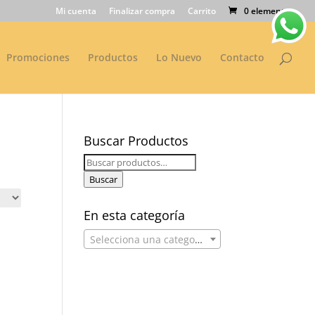
Mi cuenta
Finalizar compra
Carrito
0 elementos
Promociones
Productos
Lo Nuevo
Contacto
Buscar Productos
Buscar
por:
Buscar
En esta categoría
Selecciona una categoría