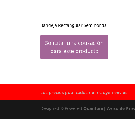
Bandeja Rectangular Semihonda
Solicitar una cotización
para este producto
Los precios publicados no incluyen envíos
Designed & Powered
Quantum
|
Aviso de Priv