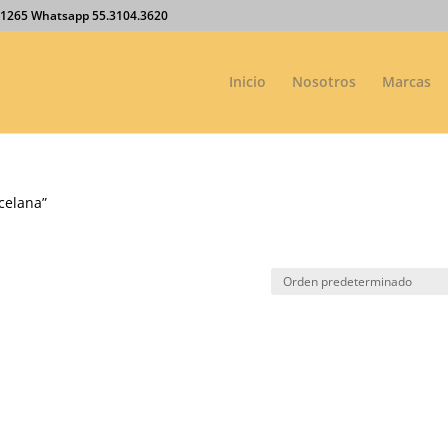
27.1265 Whatsapp 55.3104.3620
Inicio
Nosotros
Marcas
celana”