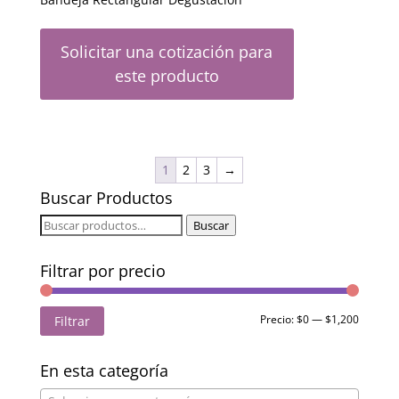
Solicitar una cotización para
este producto
1
2
3
→
Buscar Productos
Buscar
Buscar
por:
Filtrar por precio
Precio
Precio
Precio:
$0
—
$1,200
Filtrar
mínimo
máximo
En esta categoría