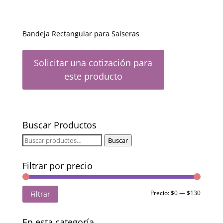
Bandeja Rectangular para Salseras
Solicitar una cotización para
este producto
Buscar Productos
Buscar
Buscar
por:
Filtrar por precio
Precio
Precio
Precio:
$0
—
$130
Filtrar
mínimo
máximo
En esta categoría