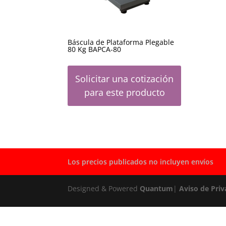
Báscula de Plataforma Plegable
80 Kg BAPCA-80
Solicitar una cotización
para este producto
Los precios publicados no incluyen envíos
Designed & Powered
Quantum
|
Aviso de Priv