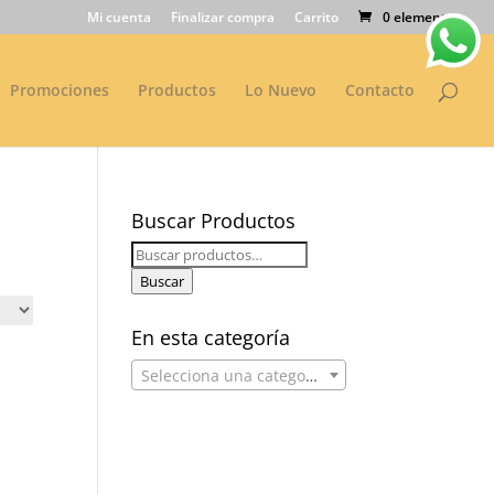
Mi cuenta
Finalizar compra
Carrito
0 elementos
Promociones
Productos
Lo Nuevo
Contacto
Buscar Productos
Buscar
por:
Buscar
En esta categoría
Selecciona una categoría