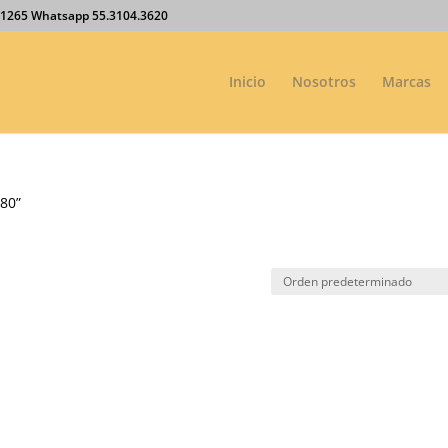
27.1265 Whatsapp 55.3104.3620
Inicio
Nosotros
Marcas
-80”