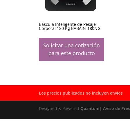
Báscula Inteligente de Pesaje
Corporal 180 Kg BABAIN-180NG
Solicitar una cotización
para este producto
Los precios publicados no incluyen envíos
Designed & Powered
Quantum
|
Aviso de Priv