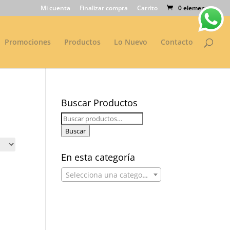
Mi cuenta
Finalizar compra
Carrito
0 elementos
Promociones
Productos
Lo Nuevo
Contacto
Buscar Productos
Buscar
por:
Buscar
En esta categoría
Selecciona una categoría