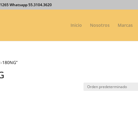
27.1265 Whatsapp 55.3104.3620
Inicio
Nosotros
Marcas
N-180NG”
G