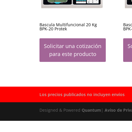
Bascula Multifuncional 20 Kg
Basc
BPK-20 Protek
BPK-
Solicitar una cotización
S
para este producto
Los precios publicados no incluyen envíos
Designed & Powered
Quantum
|
Aviso de Priv