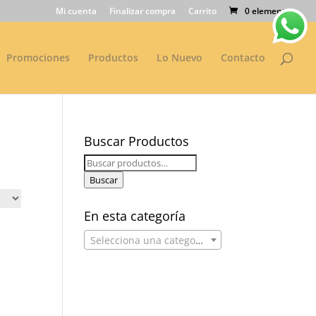
Mi cuenta
Finalizar compra
Carrito
0 elementos
Promociones
Productos
Lo Nuevo
Contacto
Buscar Productos
Buscar
por:
Buscar
En esta categoría
Selecciona una categoría