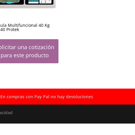
ula Multifuncional 40 Kg
40 Protek
olicitar una cotización
para este producto
En compras con Pay Pal no hay devoluciones
acidad