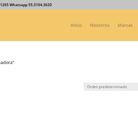
27.1265 Whatsapp 55.3104.3620
Inicio
Nosotros
Marcas
nadora”