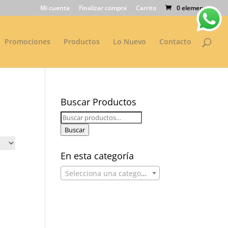
Mi cuenta
Finalizar compra
Carrito
0 elementos
Promociones
Productos
Lo Nuevo
Contacto
Buscar Productos
Buscar
por:
Buscar
En esta categoría
Selecciona una categoría