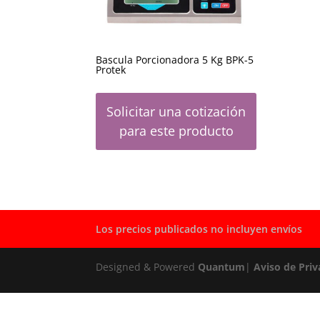
Bascula Porcionadora 5 Kg BPK-5
Protek
Solicitar una cotización
para este producto
Los precios publicados no incluyen envíos
Designed & Powered
Quantum
|
Aviso de Priv