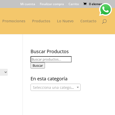
Mi cuenta
Finalizar compra
Carrito
0 elementos
Promociones
Productos
Lo Nuevo
Contacto
Buscar Productos
Buscar
por:
Buscar
En esta categoría
Selecciona una categoría