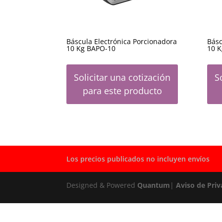
Báscula Electrónica Porcionadora
Básc
10 Kg BAPO-10
10 
Solicitar una cotización
S
para este producto
Los precios publicados no incluyen envíos
Designed & Powered
Quantum
|
Aviso de Priv