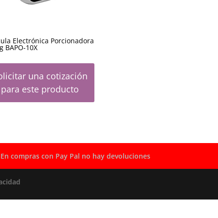
ula Electrónica Porcionadora
Kg BAPO-10X
olicitar una cotización
para este producto
En compras con Pay Pal no hay devoluciones
acidad