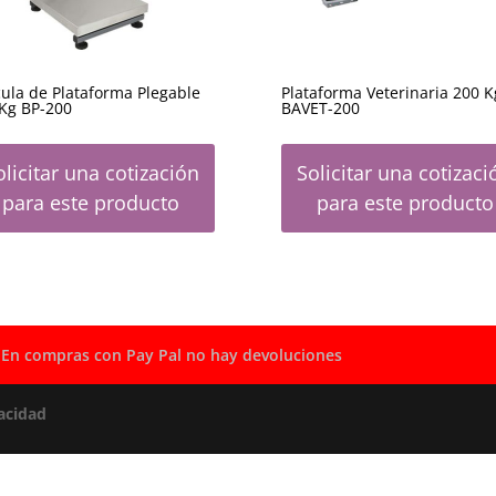
ula de Plataforma Plegable
Plataforma Veterinaria 200 K
Kg BP-200
BAVET-200
olicitar una cotización
Solicitar una cotizaci
para este producto
para este producto
En compras con Pay Pal no hay devoluciones
acidad