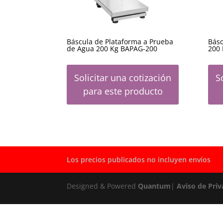
Báscula de Plataforma a Prueba
Básc
de Agua 200 Kg BAPAG-200
200 
Solicitar una cotización
S
para este producto
Los precios publicados no incluyen envíos
Designed & Powered
Quantum
|
Aviso de Priv