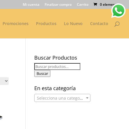
Mi cuenta
Finalizar compra
Carrito
0 elementos
Promociones
Productos
Lo Nuevo
Contacto
Buscar Productos
Buscar
por:
Buscar
En esta categoría
Selecciona una categoría