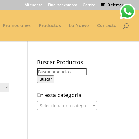
Mi cuenta
Finalizar compra
Carrito
0 elementos
Promociones
Productos
Lo Nuevo
Contacto
Buscar Productos
Buscar
por:
Buscar
En esta categoría
Selecciona una categoría