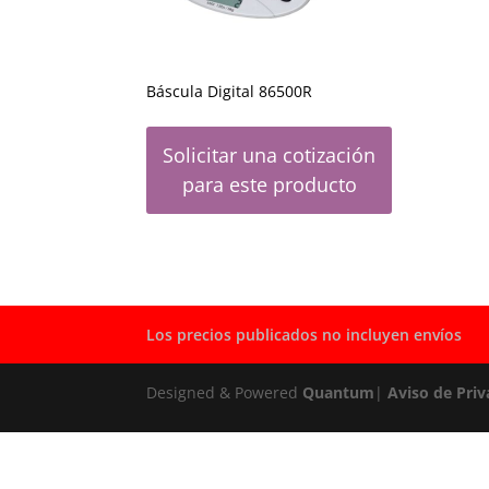
Báscula Digital 86500R
Solicitar una cotización
para este producto
Los precios publicados no incluyen envíos
Designed & Powered
Quantum
|
Aviso de Priv