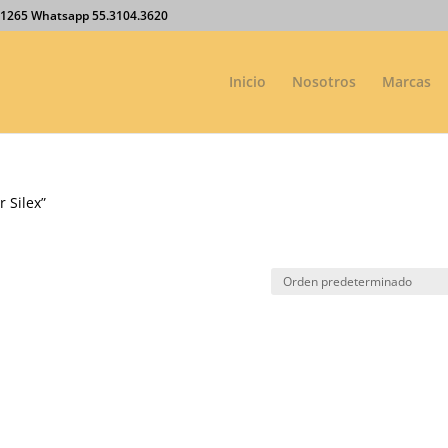
27.1265 Whatsapp 55.3104.3620
Inicio
Nosotros
Marcas
 Silex”