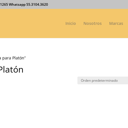
27.1265 Whatsapp 55.3104.3620
Inicio
Nosotros
Marcas
 para Platón”
Platón