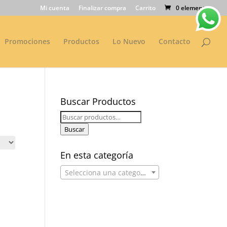
Mi cuenta
Finalizar compra
Carrito
0 elementos
Promociones
Productos
Lo Nuevo
Contacto
Buscar Productos
Buscar
por:
Buscar
En esta categoría
Selecciona una categoría