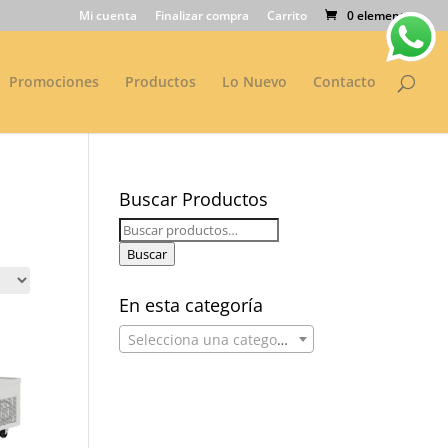
Mi cuenta
Finalizar compra
Carrito
0 elementos
Promociones
Productos
Lo Nuevo
Contacto
Buscar Productos
Buscar
por:
Buscar
En esta categoría
Selecciona una categoría