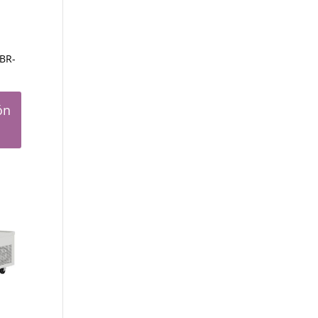
BR-
ón