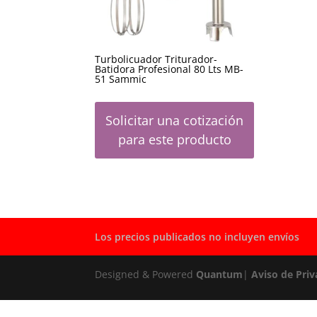
Turbolicuador Triturador-
Batidora Profesional 80 Lts MB-
51 Sammic
Solicitar una cotización
para este producto
Los precios publicados no incluyen envíos
Designed & Powered
Quantum
|
Aviso de Priv