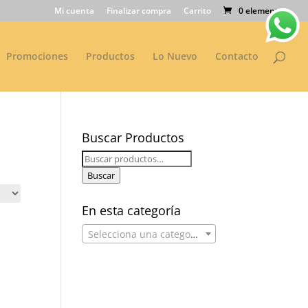
Mi cuenta
Finalizar compra
Carrito
0 elementos
Promociones
Productos
Lo Nuevo
Contacto
Buscar Productos
Buscar
por:
Buscar
En esta categoría
Selecciona una categoría