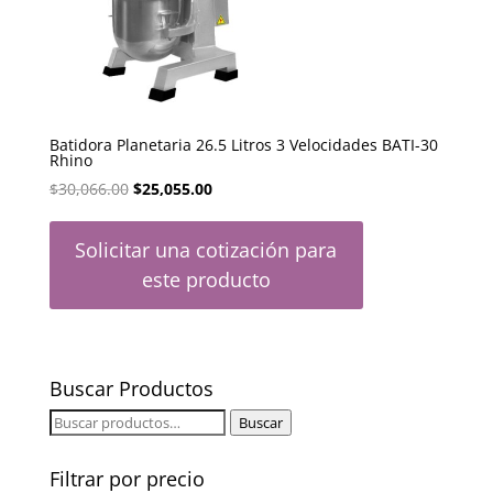
Batidora Planetaria 26.5 Litros 3 Velocidades BATI-30
Rhino
El
El
$
30,066.00
$
25,055.00
precio
precio
original
actual
Solicitar una cotización para
era:
es:
este producto
$30,066.00.
$25,055.00.
Buscar Productos
Buscar
Buscar
por:
Filtrar por precio