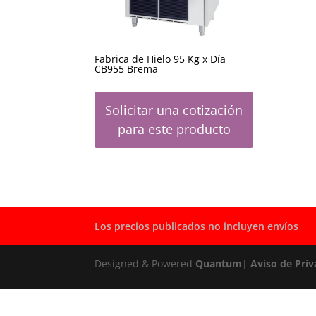
Fabrica de Hielo 95 Kg x Día
CB955 Brema
Solicitar una cotización
para este producto
Los precios publicados no incluyen envíos
Designed & Powered
Quantum
|
Aviso de Priv