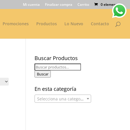
Mi cuenta
Finalizar compra
Carrito
0 elementos
Promociones
Productos
Lo Nuevo
Contacto
Buscar Productos
Buscar
por:
Buscar
En esta categoría
Selecciona una categoría