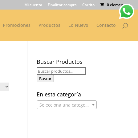
Mi cuenta
Finalizar compra
Carrito
0 elementos
Promociones
Productos
Lo Nuevo
Contacto
Buscar Productos
Buscar
por:
Buscar
En esta categoría
Selecciona una categoría