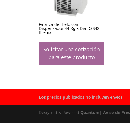
Fabrica de Hielo con
Dispensador 44 Kg x Día DSS42
Brema
Solicitar una cotización
para este producto
Los precios publicados no incluyen envíos
Designed & Powered
Quantum
|
Aviso de Priv