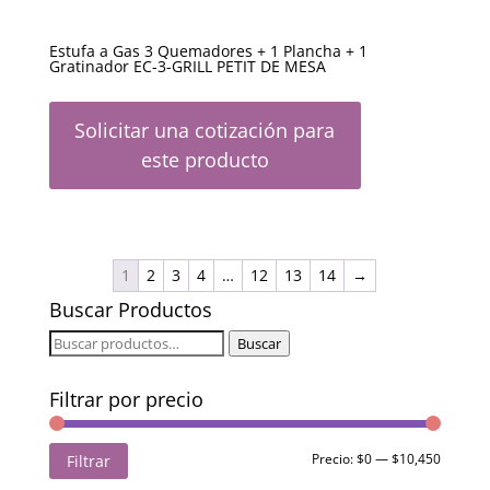
Estufa a Gas 3 Quemadores + 1 Plancha + 1
Gratinador EC-3-GRILL PETIT DE MESA
Solicitar una cotización para
este producto
1
2
3
4
…
12
13
14
→
Buscar Productos
Buscar
Buscar
por:
Filtrar por precio
Precio
Precio
Precio:
$0
—
$10,450
Filtrar
mínimo
máximo