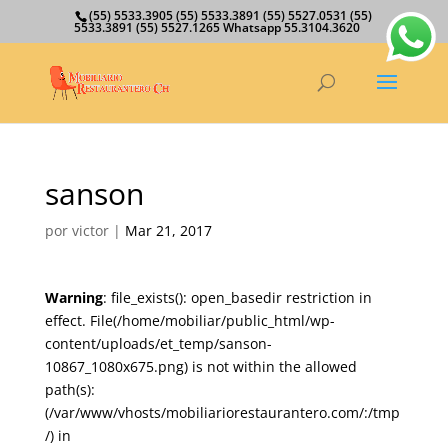
(55) 5533.3905 (55) 5533.3891 (55) 5527.0531 (55)
5533.3891 (55) 5527.1265 Whatsapp 55.3104.3620
sanson
por
victor
|
Mar 21, 2017
Warning
: file_exists(): open_basedir restriction in
effect. File(/home/mobiliar/public_html/wp-
content/uploads/et_temp/sanson-
10867_1080x675.png) is not within the allowed
path(s):
(/var/www/vhosts/mobiliariorestaurantero.com/:/tmp
/) in