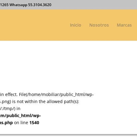
27.1265 Whatsapp 55.3104.3620
Inicio
Nosotros
Marcas
on in effect. File(/home/mobiliar/public_html/wp-
ng) is not within the allowed path(s):
:/tmp/) in
om/public_html/wp-
ns.php
on line
1540