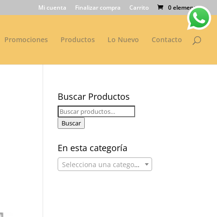
Mi cuenta
Finalizar compra
Carrito
0 elementos
Promociones
Productos
Lo Nuevo
Contacto
Buscar Productos
Buscar
por:
Buscar
En esta categoría
Selecciona una categoría