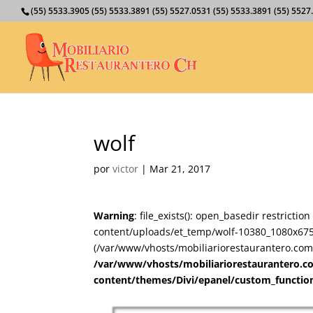
(55) 5533.3905 (55) 5533.3891 (55) 5527.0531 (55) 5533.3891 (55) 55
wolf
por
victor
|
Mar 21, 2017
Warning
: file_exists(): open_basedir restricti
content/uploads/et_temp/wolf-10380_1080x675.p
(/var/www/vhosts/mobiliariorestaurantero.com/
/var/www/vhosts/mobiliariorestaurantero.c
content/themes/Divi/epanel/custom_functio