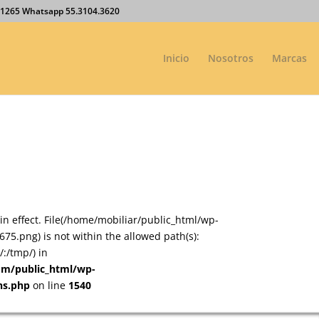
27.1265 Whatsapp 55.3104.3620
Inicio
Nosotros
Marcas
on in effect. File(/home/mobiliar/public_html/wp-
5.png) is not within the allowed path(s):
:/tmp/) in
om/public_html/wp-
ns.php
on line
1540