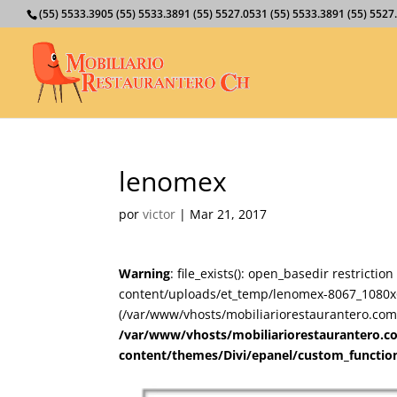
(55) 5533.3905 (55) 5533.3891 (55) 5527.0531 (55) 5533.3891 (55) 55
lenomex
por
victor
|
Mar 21, 2017
Warning
: file_exists(): open_basedir restricti
content/uploads/et_temp/lenomex-8067_1080x67
(/var/www/vhosts/mobiliariorestaurantero.com/
/var/www/vhosts/mobiliariorestaurantero.c
content/themes/Divi/epanel/custom_functio