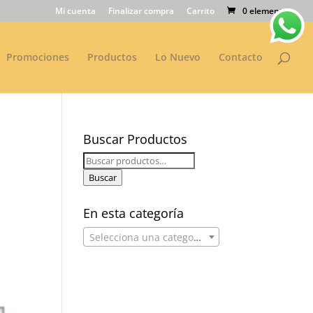
Mi cuenta
Finalizar compra
Carrito
0 elementos
Promociones
Productos
Lo Nuevo
Contacto
Buscar Productos
Buscar
por:
Buscar
En esta categoría
Selecciona una categoría