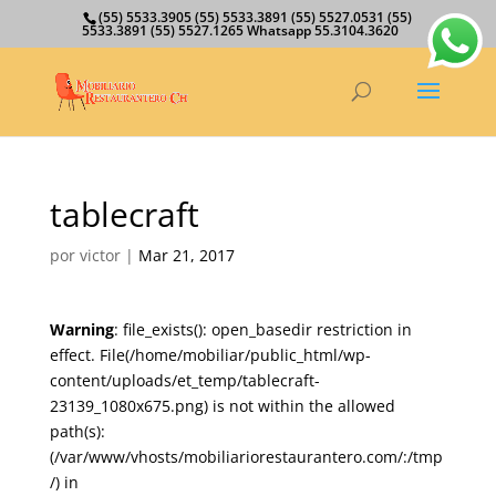
(55) 5533.3905 (55) 5533.3891 (55) 5527.0531 (55)
5533.3891 (55) 5527.1265 Whatsapp 55.3104.3620
tablecraft
por
victor
|
Mar 21, 2017
Warning
: file_exists(): open_basedir restriction in
effect. File(/home/mobiliar/public_html/wp-
content/uploads/et_temp/tablecraft-
23139_1080x675.png) is not within the allowed
path(s):
(/var/www/vhosts/mobiliariorestaurantero.com/:/tmp
/) in