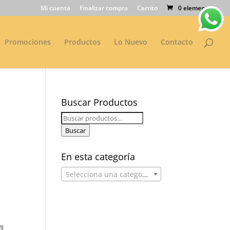
Mi cuenta
Finalizar compra
Carrito
0 elementos
Promociones
Productos
Lo Nuevo
Contacto
Buscar Productos
Buscar
por:
Buscar
En esta categoría
Selecciona una categoría