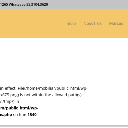
27.1265 Whatsapp 55.3104.3620
Inicio
Nosotros
Marcas
on in effect. File(/home/mobiliar/public_html/wp-
75.png) is not within the allowed path(s):
:/tmp/) in
om/public_html/wp-
ns.php
on line
1540