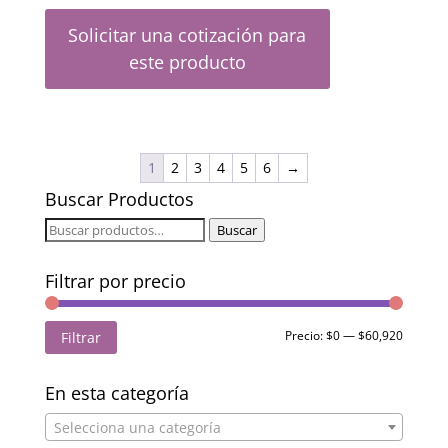
Solicitar una cotización para
este producto
1
2
3
4
5
6
→
Buscar Productos
Buscar
Buscar
por:
Filtrar por precio
Precio
Precio
Precio:
$0
—
$60,920
Filtrar
mínimo
máximo
En esta categoría
Selecciona una categoría