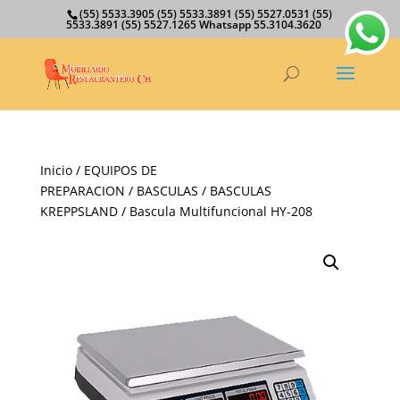
(55) 5533.3905 (55) 5533.3891 (55) 5527.0531 (55)
5533.3891 (55) 5527.1265 Whatsapp 55.3104.3620
Inicio
/
EQUIPOS DE
PREPARACION
/
BASCULAS
/
BASCULAS
KREPPSLAND
/ Bascula Multifuncional HY-208