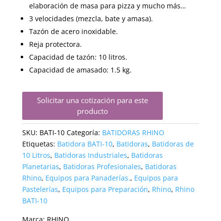
elaboración de masa para pizza y mucho más…
3 velocidades (mezcla, bate y amasa).
Tazón de acero inoxidable.
Reja protectora.
Capacidad de tazón: 10 litros.
Capacidad de amasado: 1.5 kg.
Solicitar una cotización para este
producto
SKU:
BATI-10
Categoría:
BATIDORAS RHINO
Etiquetas:
Batidora BATI-10
,
Batidoras
,
Batidoras de
10 Litros
,
Batidoras Industriales
,
Batidoras
Planetarias
,
Batidoras Profesionales
,
Batidoras
Rhino
,
Equipos para Panaderías.
,
Equipos para
Pastelerías
,
Equipos para Preparación
,
Rhino
,
Rhino
BATI-10
Marca:
RHINO