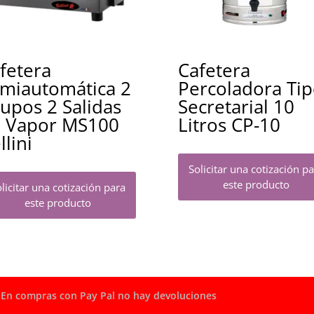
fetera
Cafetera
miautomática 2
Percoladora Ti
upos 2 Salidas
Secretarial 10
 Vapor MS100
Litros CP-10
llini
Solicitar una cotización p
este producto
licitar una cotización para
este producto
En compras con Pay Pal no hay devoluciones