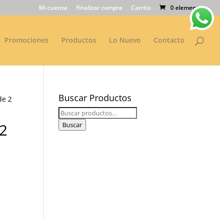
Mi cuenta
Finalizar compra
Carrito
0 elementos
Promociones
Productos
Lo Nuevo
Contacto
Buscar Productos
de 2
Buscar
por:
 2
Buscar