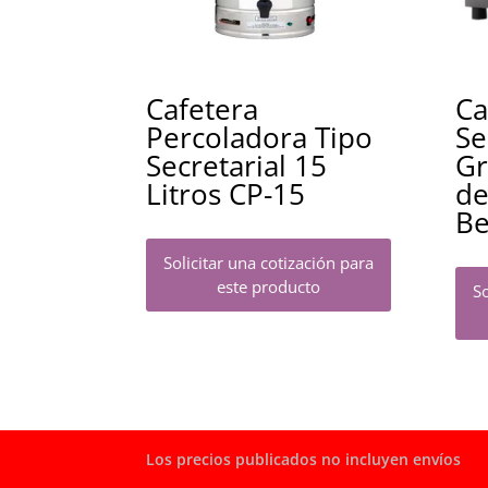
Cafetera
Ca
Percoladora Tipo
Se
Secretarial 15
Gr
Litros CP-15
de
Be
Solicitar una cotización para
este producto
So
Los precios publicados no incluyen envíos