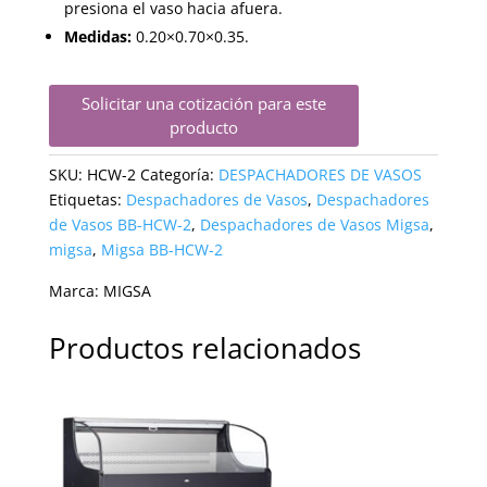
presiona el vaso hacia afuera.
Medidas:
0.20×0.70×0.35.
Solicitar una cotización para este
producto
SKU:
HCW-2
Categoría:
DESPACHADORES DE VASOS
Etiquetas:
Despachadores de Vasos
,
Despachadores
de Vasos BB-HCW-2
,
Despachadores de Vasos Migsa
,
migsa
,
Migsa BB-HCW-2
Marca:
MIGSA
Productos relacionados