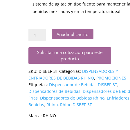
sistema de agitación tipo fuente para mantener l
bebidas mezcladas y en la temperatura ideal.
Dispensador
Añadir al carrito
de
Bebidas
Frías
Solicitar una cotización para este
producto
3
Tanques
SKU:
DISBEF-3T
Categorías:
DISPENSADORES Y
DISBEF-
ENFRIADORES DE BEBIDAS RHINO
,
PROMOCIONES
3T
Etiquetas:
Dispensador de Bebidas DISBEF-3T
,
Rhino
Dispensadores de Bebidas
,
Dispensadores de Bebi
cantidad
Frías
,
Dispensadores de Bebidas Rhino
,
Enfriadores
Bebidas
,
Rhino
,
Rhino DISBEF-3T
Marca:
RHINO