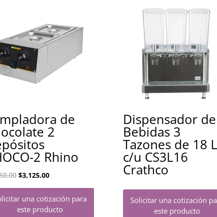
mpladora de
Dispensador de
ocolate 2
Bebidas 3
pósitos
Tazones de 18 
OCO-2 Rhino
c/u CS3L16
Crathco
El
El
50.00
$
3,125.00
precio
precio
original
actual
licitar una cotización para
Solicitar una cotización p
era:
es:
este producto
este producto