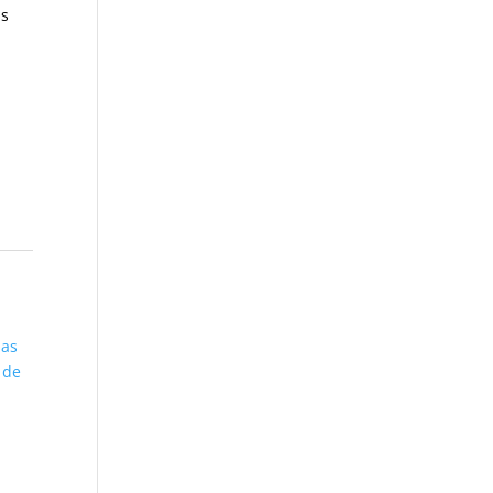
as
das
 de