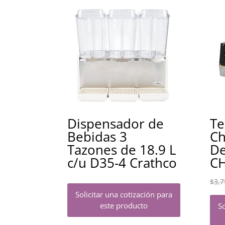
Dispensador de
Te
Bebidas 3
Ch
Tazones de 18.9 L
De
c/u D35-4 Crathco
CH
$
3,7
Solicitar una cotización para
este producto
So