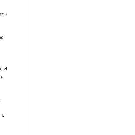
29.84.
 con
ad
, el
a,
s
 la