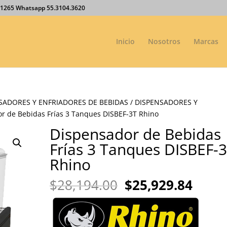
27.1265 Whatsapp 55.3104.3620
Inicio
Nosotros
Marcas
SADORES Y ENFRIADORES DE BEBIDAS
/
DISPENSADORES Y
r de Bebidas Frías 3 Tanques DISBEF-3T Rhino
Dispensador de Bebidas
Frías 3 Tanques DISBEF-
Rhino
El
El
$
28,194.00
$
25,929.84
precio
preci
original
actua
era:
es: