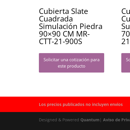
Cubierta Slate
Cu
Cuadrada
Cu
Simulación Piedra
Su
90×90 CM MR-
70
CTT-21-900S
21
Solicitar una cotización para
So
este producto
Los precios publicados no incluyen envíos
Designed & Powered
Quantum
|
Aviso de Priv