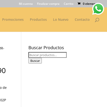
Mi cuenta
Finalizar compra
Carrito
0 elementos
Promociones
Productos
Lo Nuevo
Contacto
Buscar Productos
MR-
Buscar
por:
Buscar
90
lo de
S02P