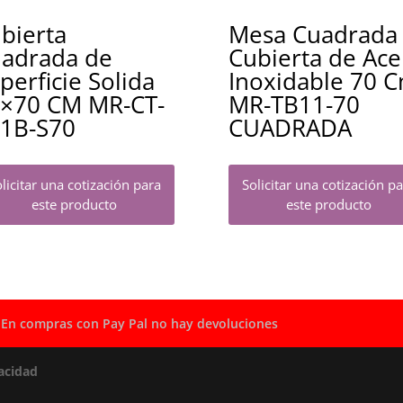
bierta
Mesa Cuadrada
adrada de
Cubierta de Ace
perficie Solida
Inoxidable 70 
×70 CM MR-CT-
MR-TB11-70
1B-S70
CUADRADA
licitar una cotización para
Solicitar una cotización p
este producto
este producto
En compras con Pay Pal no hay devoluciones
acidad