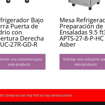
frigerador Bajo
Mesa Refrigera
rra Puerta de
Preparación de
drio con
Ensaladas 9.5 ft
ertura Derecha
APTS-27-8-P-HC
UC-27R-GD-R
Asber
licitar una cotización para
Solicitar una cotización p
este producto
este producto
En compras con Pay Pal no hay devoluciones