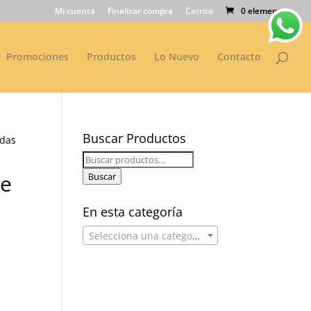
Mi cuenta
Finalizar compra
Carrito
0 elementos
Promociones
Productos
Lo Nuevo
Contacto
Buscar Productos
ldas
Buscar
por:
de
Buscar
En esta categoría
Selecciona una categoría