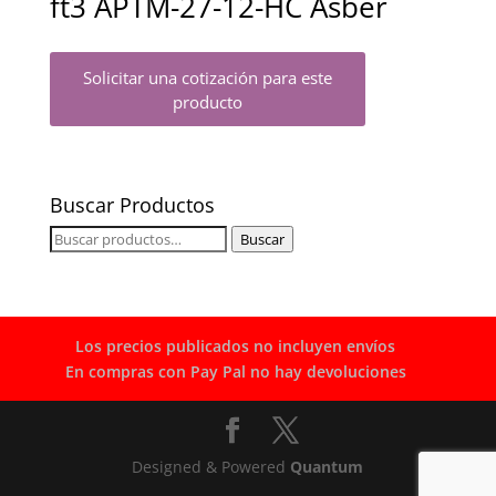
ft3 APTM-27-12-HC Asber
Solicitar una cotización para este
producto
Buscar Productos
Buscar
Buscar
por:
Los precios publicados no incluyen envíos
En compras con Pay Pal no hay devoluciones
Designed & Powered
Quantum