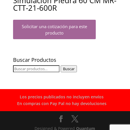
Simulación Piedra 60 CM MR-
CTT-21-600R
Solicitar una cotización para este
producto
Buscar Productos
Buscar
Buscar
por:
Los precios publicados no incluyen envíos
En compras con Pay Pal no hay devoluciones
Designed & Powered
Quantum