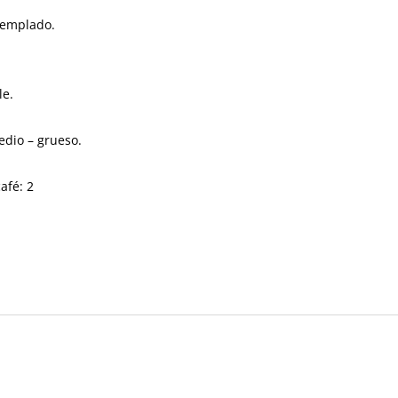
templado.
le.
edio – grueso.
afé: 2