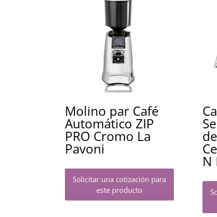
Molino par Café
Ca
Automático ZIP
Se
PRO Cromo La
de
Pavoni
Ce
N 
Solicitar una cotización para
este producto
So