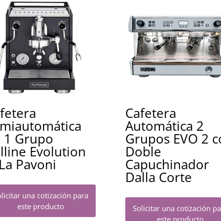
fetera
Cafetera
miautomática
Automática 2
 1 Grupo
Grupos EVO 2 c
lline Evolution
Doble
La Pavoni
Capuchinador
Dalla Corte
licitar una cotización para
este producto
Solicitar una cotización p
este producto