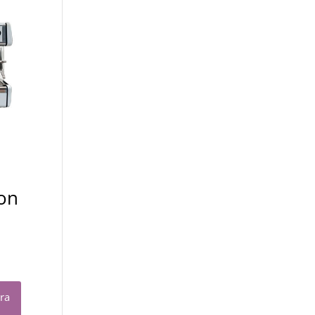
on
ara