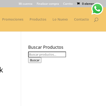
Mi cuenta
Finalizar compra
Carrito
0 elementos
Promociones
Productos
Lo Nuevo
Contacto
Buscar Productos
O
Buscar
por:
Buscar
k