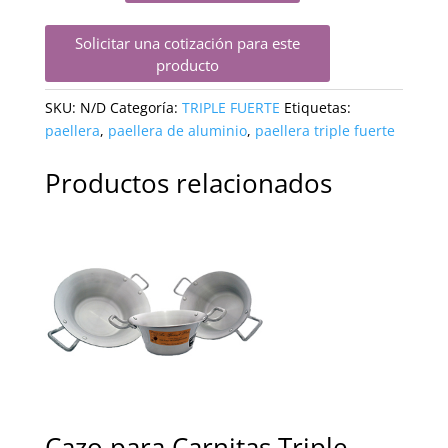
Fuerte
cantidad
Solicitar una cotización para este
producto
SKU:
N/D
Categoría:
TRIPLE FUERTE
Etiquetas:
paellera
,
paellera de aluminio
,
paellera triple fuerte
Productos relacionados
Cazo para Carnitas Triple