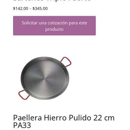
$
142.00
–
$
345.00
Solicitar una cotización para este
producto
Paellera Hierro Pulido 22 cm
PA33