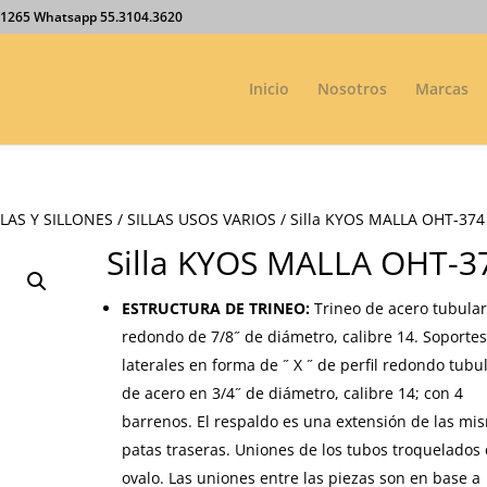
27.1265 Whatsapp 55.3104.3620
Inicio
Nosotros
Marcas
LAS Y SILLONES
/
SILLAS USOS VARIOS
/ Silla KYOS MALLA OHT-374
Silla KYOS MALLA OHT-3
ESTRUCTURA DE TRINEO:
Trineo de acero tubula
redondo de 7/8˝ de diámetro, calibre 14. Soporte
laterales en forma de ˝ X ˝ de perfil redondo tubu
de acero en 3/4˝ de diámetro, calibre 14; con 4
barrenos. El respaldo es una extensión de las mi
patas traseras. Uniones de los tubos troquelados
ovalo. Las uniones entre las piezas son en base a