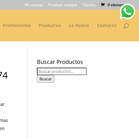
Mi cuenta
Finalizar compra
Carrito
0 elementos
Promociones
Productos
Lo Nuevo
Contacto
Buscar Productos
Buscar
74
por:
Buscar
r
s
lar
smas
 en