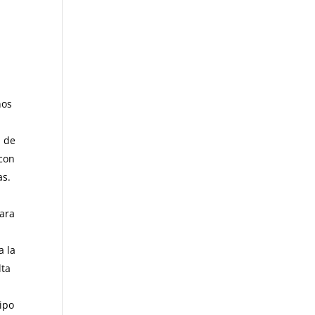
nos
n de
 con
as.
ara
a la
lta
ipo