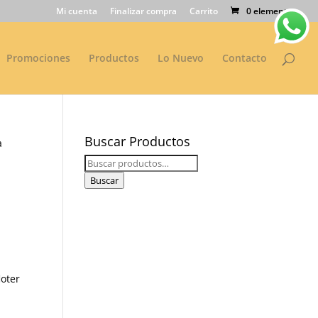
Mi cuenta
Finalizar compra
Carrito
0 elementos
Promociones
Productos
Lo Nuevo
Contacto
Buscar Productos
a
Buscar
por:
Buscar
loter