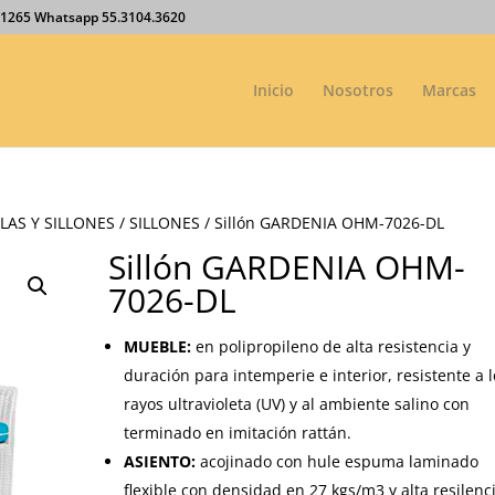
27.1265 Whatsapp 55.3104.3620
Inicio
Nosotros
Marcas
LAS Y SILLONES
/
SILLONES
/ Sillón GARDENIA OHM-7026-DL
Sillón GARDENIA OHM-
7026-DL
MUEBLE:
en polipropileno de alta resistencia y
duración para intemperie e interior, resistente a l
rayos ultravioleta (UV) y al ambiente salino con
terminado en imitación rattán.
ASIENTO:
acojinado con hule espuma laminado
flexible con densidad en 27 kgs/m3 y alta resilenci