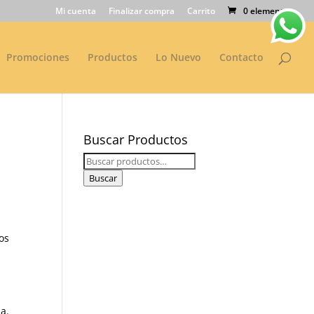
Mi cuenta
Finalizar compra
Carrito
0 elementos
Promociones
Productos
Lo Nuevo
Contacto
Buscar Productos
Buscar
por:
Buscar
os
a.